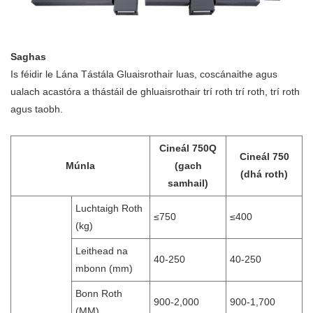
Saghas
Is féidir le Lána Tástála Gluaisrothair luas, coscánaithe agus
ualach acastóra a thástáil de ghluaisrothair trí roth trí roth, trí roth
agus taobh.
Cineál 750Q
Cineál 750
Múnla
(gach
(dhá roth)
samhail)
Luchtaigh Roth
≤750
≤400
(kg)
Leithead na
40-250
40-250
mbonn (mm)
Bonn Roth
900-2,000
900-1,700
(MM)