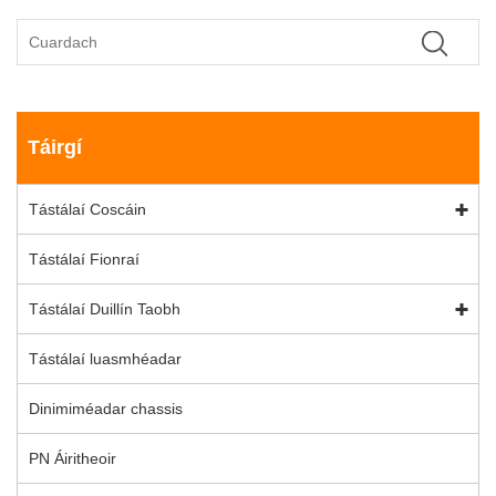
Táirgí
Tástálaí Coscáin
Tástálaí Fionraí
Tástálaí Duillín Taobh
Tástálaí luasmhéadar
Dinimiméadar chassis
PN Áiritheoir