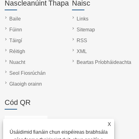
Nascleanúint Thapa
Naisc
Baile
Links
Fúinn
Sitemap
Táirgí
RSS
Réitigh
XML
Nuacht
Beartas Príobháideachta
Seol Fiosrúchán
Glaoigh orainn
Cód QR
X
Úsáidimid fianáin chun eispéireas brabhsála