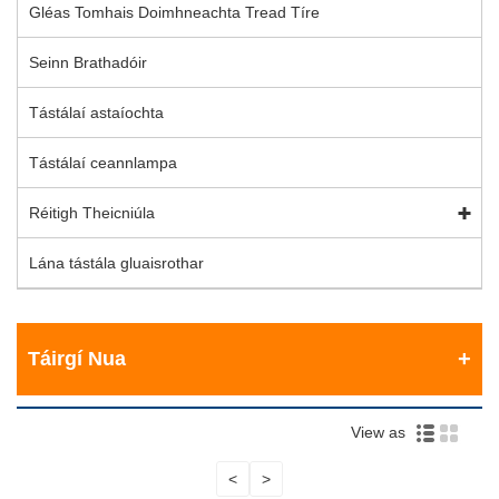
Gléas Tomhais Doimhneachta Tread Tíre
Seinn Brathadóir
Tástálaí astaíochta
Tástálaí ceannlampa
Réitigh Theicniúla
Lána tástála gluaisrothar
Táirgí Nua
View as
<
>