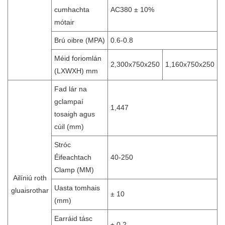
cumhachta
AC380 ± 10%
mótair
Brú oibre (MPA)
0.6-0.8
Méid foriomlán
2,300x750x250
1,160x750x250
(LXWXH) mm
Fad lár na
gclampaí
1,447
tosaigh agus
cúil (mm)
Stróc
Éifeachtach
40-250
Clamp (MM)
Ailíniú roth
Uasta tomhais
gluaisrothar
± 10
(mm)
Earráid tásc
± 0.2