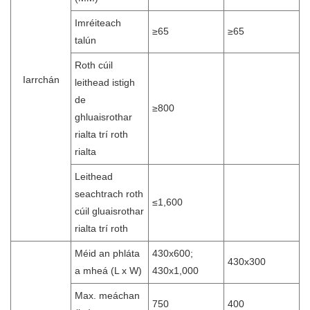
Imréiteach
≥65
≥65
talún
Roth cúil
Iarrchán
leithead istigh
de
≥800
ghluaisrothar
rialta trí roth
rialta
Leithead
seachtrach roth
≤1,600
cúil gluaisrothar
rialta trí roth
Méid an phláta
430x600;
430x300
a mheá (L x W)
430x1,000
Max. meáchan
750
400