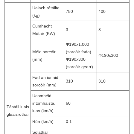
Ualach rátáilte
750
400
(kg)
Cumhacht
3
3
Mótair (KW)
Φ190x1,000
Méid sorcóir
(sorcóir fada)
Φ190x300
(mm)
Φ190x300
(sorcóir gearr)
Fad an ionaid
310
310
sorcóir (mm)
Uasmhéid
intomhaiste.
60
Tástáil luais
luas (km/h)
gluaisrothar
Rún (km/h)
0.1
Soláthar