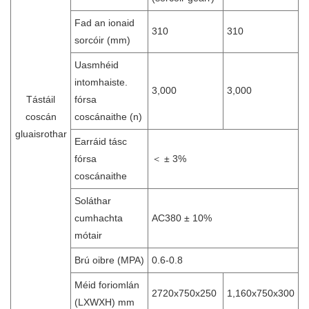
Fad an ionaid
310
310
sorcóir (mm)
Uasmhéid
intomhaiste.
3,000
3,000
Tástáil
fórsa
coscán
coscánaithe (n)
gluaisrothar
Earráid tásc
fórsa
＜ ± 3%
coscánaithe
Soláthar
cumhachta
AC380 ± 10%
mótair
Brú oibre (MPA)
0.6-0.8
Méid foriomlán
2720x750x250
1,160x750x300
(LXWXH) mm