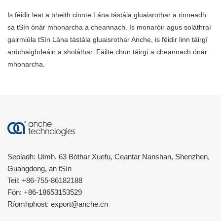
Is féidir leat a bheith cinnte Lána tástála gluaisrothar a rinneadh
sa tSín ónár mhonarcha a cheannach. Is monaróir agus soláthraí
gairmiúla tSín Lána tástála gluaisrothar Anche, is féidir linn táirgí
ardchaighdeáin a sholáthar. Fáilte chun táirgí a cheannach ónár
mhonarcha.
Seoladh: Uimh. 63 Bóthar Xuefu, Ceantar Nanshan, Shenzhen,
Guangdong, an tSín
Teil:
+86-755-86182188
Fón:
+86-18653153529
Ríomhphost:
export@anche.cn