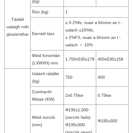
(kg)
Rún (kg)
1
Tástáil
± 0.2%fs, nuair a bhíonn an t -
ualaigh roth
ualach ≤10%fs;
Earráid tásc
gluaisrothar
± 2%FS, nuair a bhíonn an t -
ualach ＞ 10%.
Méid foriomlán
1,700x530x178
400x530x158
(LXWXH) mm
Ualach rátáilte
750
400
(kg)
Cumhacht
2x0.75kw
0.75kw
Mótair (KW)
Φ195x1,000
Méid sorcóir
(sorcóir fada)
Φ195x300
(mm)
Φ195x300
(sorcóir gearr)